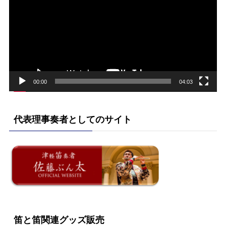
プ
レ
ー
ヤ
ー
00:00
04:03
代表理事奏者としてのサイト
笛と笛関連グッズ販売