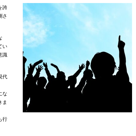
を誇
測さ
な
てい
意識
現代
にな
きま
も行