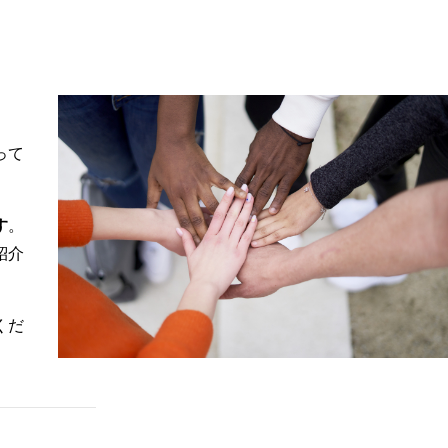
って
す
。
紹介
くだ