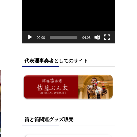
画
プ
レ
ー
ヤ
ー
00:00
04:03
代表理事奏者としてのサイト
笛と笛関連グッズ販売