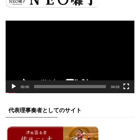
動
画
プ
レ
ー
ヤ
ー
00:00
04:03
代表理事奏者としてのサイト